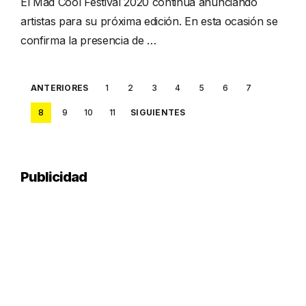
El Mad Cool Festival 2020 continúa anunciando
artistas para su próxima edición. En esta ocasión se
confirma la presencia de …
Posts
ANTERIORES
1
2
3
4
5
6
7
pagination
8
9
10
11
SIGUIENTES
Publicidad