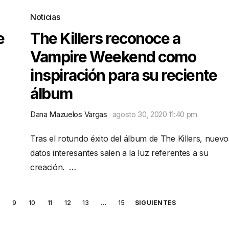
Noticias
e
The Killers reconoce a
Vampire Weekend como
inspiración para su reciente
álbum
Dana Mazuelos Vargas
agosto 30, 2020 11:40 pm
Tras el rotundo éxito del álbum de The Killers, nuevo
datos interesantes salen a la luz referentes a su
creación. …
9
10
11
12
13
…
15
SIGUIENTES