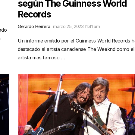
según The Guinness World
Records
Gerardo Herrera
marzo 25, 2023 11:41 am
ado
a
Un informe emitido por el Guinness World Records h
destacado al artista canadiense The Weeknd como el
artista mas famoso …