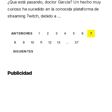
¿Que está pasando, doctor García? Un hecho muy
curioso ha sucedido en la conocida plataforma de
streaming Twitch, debido a …
Posts
ANTERIORES
1
2
3
4
5
6
7
pagination
8
9
10
11
12
13
…
37
SIGUIENTES
Publicidad