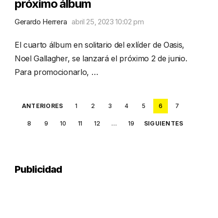
próximo álbum
Gerardo Herrera
abril 25, 2023 10:02 pm
El cuarto álbum en solitario del exlíder de Oasis,
Noel Gallagher, se lanzará el próximo 2 de junio.
Para promocionarlo, …
Posts
ANTERIORES
1
2
3
4
5
6
7
pagination
8
9
10
11
12
…
19
SIGUIENTES
Publicidad