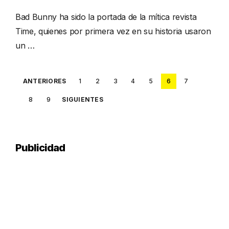
Bad Bunny ha sido la portada de la mítica revista
Time, quienes por primera vez en su historia usaron
un …
Posts
ANTERIORES
1
2
3
4
5
6
7
pagination
8
9
SIGUIENTES
Publicidad