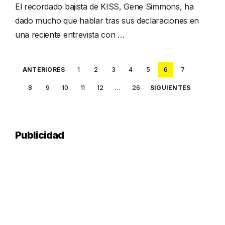
El recordado bajista de KISS, Gene Simmons, ha
dado mucho que hablar tras sus declaraciones en
una reciente entrevista con …
Posts
ANTERIORES
1
2
3
4
5
6
7
pagination
8
9
10
11
12
…
26
SIGUIENTES
Publicidad