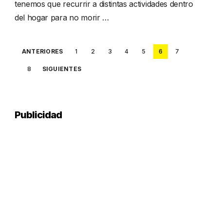
tenemos que recurrir a distintas actividades dentro
del hogar para no morir …
Posts
ANTERIORES
1
2
3
4
5
6
7
pagination
8
SIGUIENTES
Publicidad