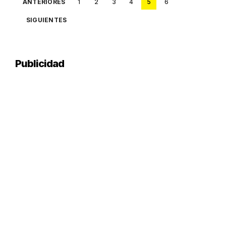
Posts
ANTERIORES
1
2
3
4
5
6
pagination
SIGUIENTES
Publicidad