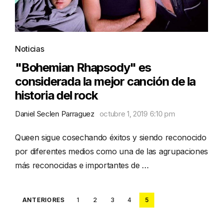
Noticias
"Bohemian Rhapsody" es
considerada la mejor canción de la
historia del rock
Daniel Seclen Parraguez
octubre 1, 2019 6:10 pm
Queen sigue cosechando éxitos y siendo reconocido
por diferentes medios como una de las agrupaciones
más reconocidas e importantes de …
Posts
ANTERIORES
1
2
3
4
5
pagination