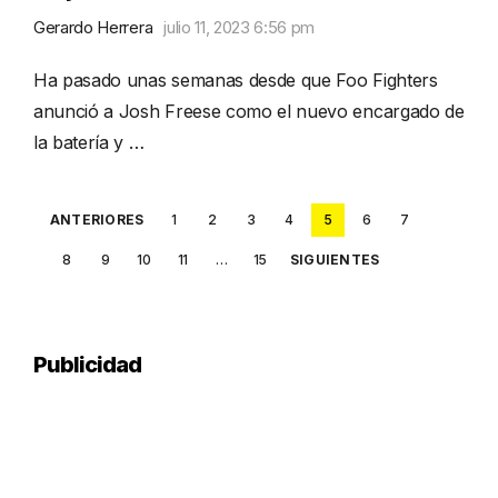
Gerardo Herrera
julio 11, 2023 6:56 pm
Ha pasado unas semanas desde que Foo Fighters
anunció a Josh Freese como el nuevo encargado de
la batería y …
Posts
ANTERIORES
1
2
3
4
5
6
7
pagination
8
9
10
11
…
15
SIGUIENTES
Publicidad