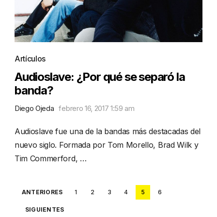
Artículos
Audioslave: ¿Por qué se separó la
banda?
Diego Ojeda
febrero 16, 2017 1:59 am
Audioslave fue una de la bandas más destacadas del
nuevo siglo. Formada por Tom Morello, Brad Wilk y
Tim Commerford, …
Posts
ANTERIORES
1
2
3
4
5
6
pagination
SIGUIENTES