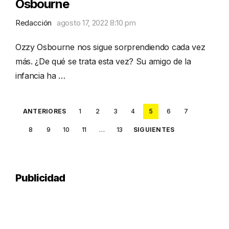
Osbourne
Redacción
agosto 17, 2022 8:10 pm
Ozzy Osbourne nos sigue sorprendiendo cada vez
más. ¿De qué se trata esta vez? Su amigo de la
infancia ha …
Posts
ANTERIORES
1
2
3
4
5
6
7
pagination
8
9
10
11
…
13
SIGUIENTES
Publicidad