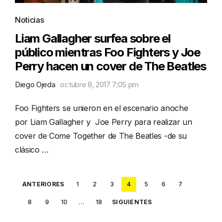
Noticias
Liam Gallagher surfea sobre el
público mientras Foo Fighters y Joe
Perry hacen un cover de The Beatles
Diego Ojeda
octubre 8, 2017 7:05 pm
Foo Fighters se unieron en el escenario anoche
por Liam Gallagher y Joe Perry para realizar un
cover de Come Together de The Beatles -de su
clásico …
Posts
ANTERIORES
1
2
3
4
5
6
7
pagination
8
9
10
…
18
SIGUIENTES