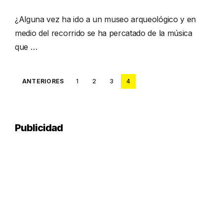
¿Alguna vez ha ido a un museo arqueológico y en
medio del recorrido se ha percatado de la música
que …
Posts
ANTERIORES
1
2
3
4
pagination
Publicidad