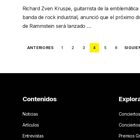
Richard Zven Kruspe, guitarrista de la emblemática
banda de rock industrial, anunció que el próximo d
de Rammstein será lanzado …
Posts
ANTERIORES
1
2
3
4
5
6
SIGUIE
pagination
Contenidos
Explor
Noticias
Conciertos
Artículos
Concierto
Entrevistas
Premios G