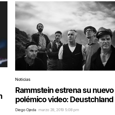
Noticias
Rammstein estrena su nuevo
m
polémico video: Deustchland
Diego Ojeda
marzo 28, 2019 5:08 pm