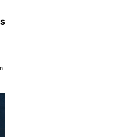
os
in