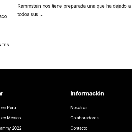
Rammstein nos tiene preparada una que ha dejado a
todos sus …
isco
NTES
ar
Información
 en Perú
Nosotros
s en México
Colaboradores
rammy 2022
Contacto