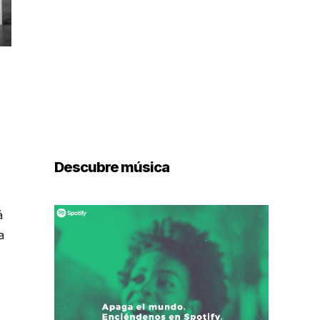
Descubre música
á
a