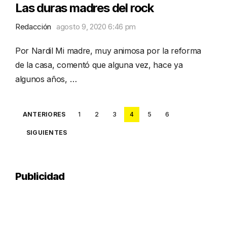
Las duras madres del rock
Redacción
agosto 9, 2020 6:46 pm
Por Nardil Mi madre, muy animosa por la reforma
de la casa, comentó que alguna vez, hace ya
algunos años, …
Posts
ANTERIORES
1
2
3
4
5
6
pagination
SIGUIENTES
Publicidad