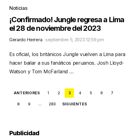
Noticias
¡Confirmado! Jungle regresa a Lima
el 28 de noviembre del 2023
Gerardo Herrera
septiembre 5, 2023 12:59 pm
Es oficial, los británicos Jungle vuelven a Lima para
hacer bailar a sus fanáticos peruanos. Josh Lloyd-
Watson y Tom McFarland …
Posts
ANTERIORES
1
2
3
4
5
6
7
pagination
8
9
…
283
SIGUIENTES
Publicidad