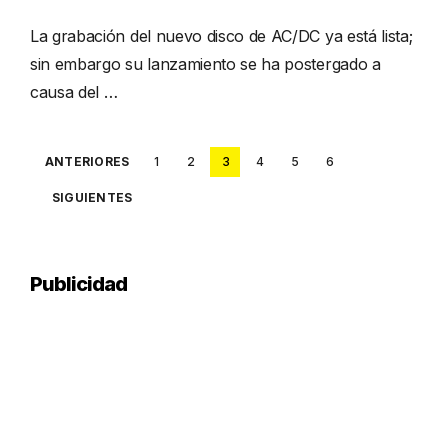
La grabación del nuevo disco de AC/DC ya está lista;
sin embargo su lanzamiento se ha postergado a
causa del …
Posts
ANTERIORES
1
2
3
4
5
6
pagination
SIGUIENTES
Publicidad