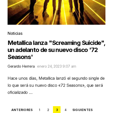
Noticias
Metallica lanza "Screaming Suicide",
un adelanto de su nuevo disco '72
Seasons'
Gerardo Herrera
enero 24, 2023 9:07 am
Hace unos días, Metallica lanzó el segundo single de
lo que será su nuevo disco «72 Seasons», que será
oficializado …
Posts
ANTERIORES
1
2
3
4
SIGUIENTES