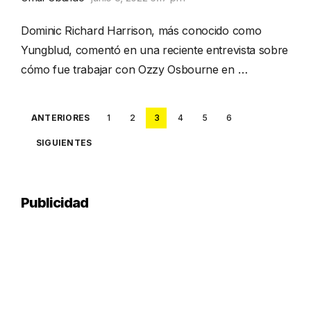
Dominic Richard Harrison, más conocido como
Yungblud, comentó en una reciente entrevista sobre
cómo fue trabajar con Ozzy Osbourne en …
Posts
ANTERIORES
1
2
3
4
5
6
pagination
SIGUIENTES
Publicidad