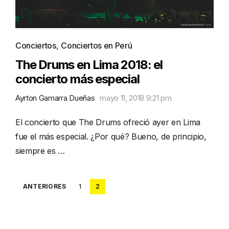
Conciertos
,
Conciertos en Perú
The Drums en Lima 2018: el
concierto más especial
Ayrton Gamarra Dueñas
mayo 11, 2018 9:21 pm
El concierto que The Drums ofreció ayer en Lima
fue el más especial. ¿Por qué? Bueno, de principio,
siempre es …
Posts
ANTERIORES
1
2
pagination