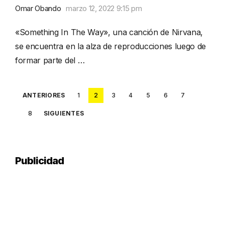
Omar Obando
marzo 12, 2022 9:15 pm
«Something In The Way», una canción de Nirvana,
se encuentra en la alza de reproducciones luego de
formar parte del …
Posts
ANTERIORES
1
2
3
4
5
6
7
pagination
8
SIGUIENTES
Publicidad