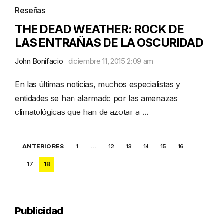
Reseñas
THE DEAD WEATHER: ROCK DE
LAS ENTRAÑAS DE LA OSCURIDAD
John Bonifacio
diciembre 11, 2015 2:09 am
En las últimas noticias, muchos especialistas y
entidades se han alarmado por las amenazas
climatológicas que han de azotar a …
Posts
ANTERIORES
1
…
12
13
14
15
16
pagination
17
18
Publicidad