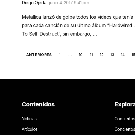
Diego Ojeda
junio 4, 2017 9:41 pm
Metallica lanzó de golpe todos los videos que tenía
para cada canción de su último álbum “Hardwired
To Self-Destruct”, sin embargo, …
Posts
ANTERIORES
1
…
10
11
12
13
14
1
pagination
Contenidos
Explor
Noticias
Conciertos
Artículos
Concierto