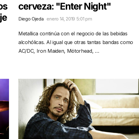
os
cerveza: "Enter Night"
je
Diego Ojeda
enero 14, 2019 5:01 pm
Metallica continúa con el negocio de las bebidas
alcohólicas. Al igual que otras tantas bandas como
AC/DC, Iron Maiden, Mötorhead, …