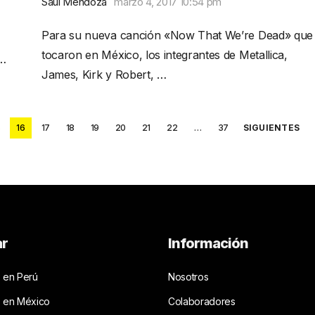
Saúl Mendoza
marzo 4, 2017 10:54 pm
Para su nueva canción «Now That We’re Dead» que
tocaron en México, los integrantes de Metallica,
 …
James, Kirk y Robert, …
5
16
17
18
19
20
21
22
…
37
SIGUIENTES
ar
Información
 en Perú
Nosotros
s en México
Colaboradores