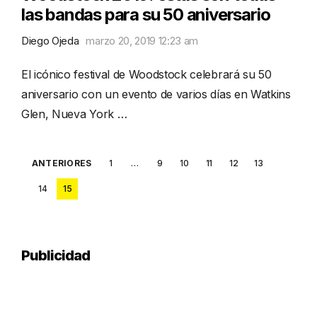
las bandas para su 50 aniversario
Diego Ojeda
marzo 20, 2019 12:23 am
El icónico festival de Woodstock celebrará su 50
aniversario con un evento de varios días en Watkins
Glen, Nueva York …
Posts
ANTERIORES
1
…
9
10
11
12
13
pagination
14
15
Publicidad