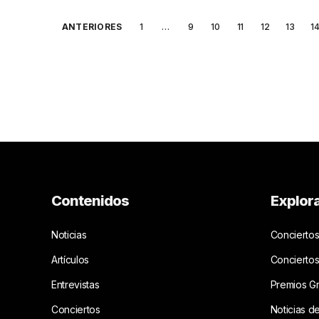
Posts
ANTERIORES
1
…
9
10
11
12
13
1
pagination
Contenidos
Explor
Noticias
Conciertos
Artículos
Concierto
Entrevistas
Premios G
Conciertos
Noticias d