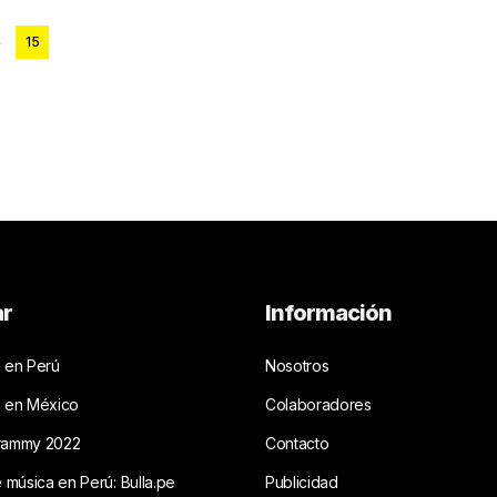
4
15
ar
Información
 en Perú
Nosotros
s en México
Colaboradores
rammy 2022
Contacto
e música en Perú: Bulla.pe
Publicidad