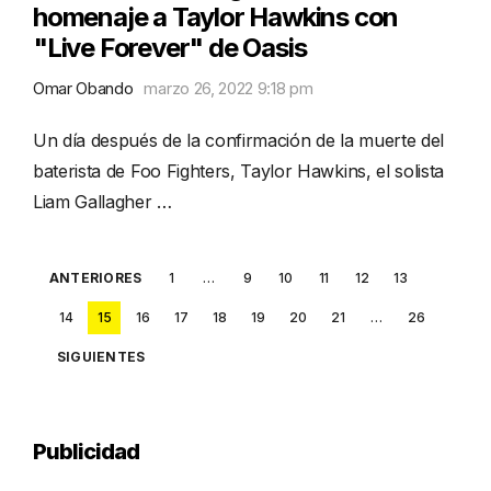
homenaje a Taylor Hawkins con
"Live Forever" de Oasis
Omar Obando
marzo 26, 2022 9:18 pm
Un día después de la confirmación de la muerte del
baterista de Foo Fighters, Taylor Hawkins, el solista
Liam Gallagher …
Posts
ANTERIORES
1
…
9
10
11
12
13
pagination
14
15
16
17
18
19
20
21
…
26
SIGUIENTES
Publicidad