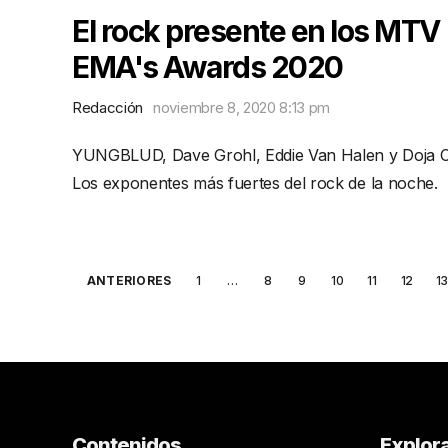
El rock presente en los MTV
EMA's Awards 2020
Redacción
noviembre 8, 2020 8:13 pm
YUNGBLUD, Dave Grohl, Eddie Van Halen y Doja C
Los exponentes más fuertes del rock de la noche.
Posts
ANTERIORES
1
…
8
9
10
11
12
1
pagination
Contenidos
Explor