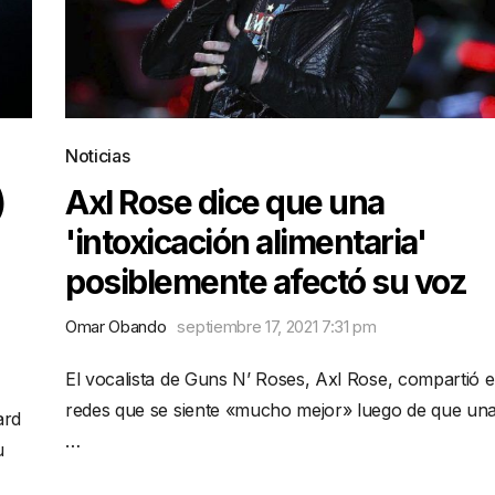
Noticias
)
Axl Rose dice que una
'intoxicación alimentaria'
posiblemente afectó su voz
Omar Obando
septiembre 17, 2021 7:31 pm
El vocalista de Guns N’ Roses, Axl Rose, compartió 
redes que se siente «mucho mejor» luego de que un
ard
…
u