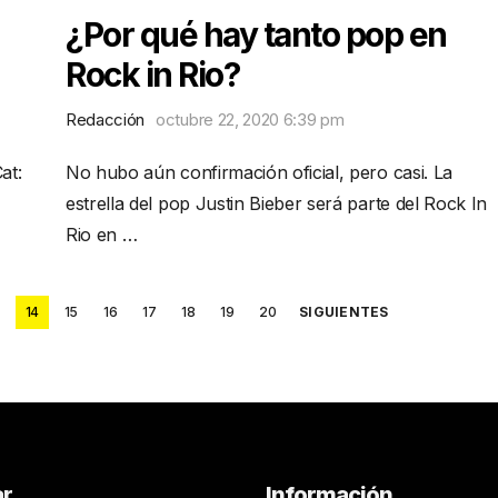
¿Por qué hay tanto pop en
Rock in Rio?
Redacción
octubre 22, 2020 6:39 pm
at:
No hubo aún confirmación oficial, pero casi. La
estrella del pop Justin Bieber será parte del Rock In
Rio en …
3
14
15
16
17
18
19
20
SIGUIENTES
ar
Información