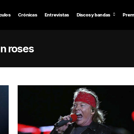
culos
Crónicas
Entrevistas
Discos y bandas
Prem
n roses