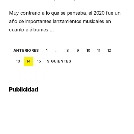
Muy contrario a lo que se pensaba, el 2020 fue un
año de importantes lanzamientos musicales en
cuanto a álbumes …
Posts
ANTERIORES
1
…
8
9
10
11
12
pagination
13
14
15
SIGUIENTES
Publicidad