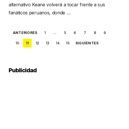
alternativo Keane volverá a tocar frente a sus
fanáticos peruanos, donde …
Posts
ANTERIORES
1
…
5
6
7
8
9
pagination
10
11
12
13
14
15
SIGUIENTES
Publicidad