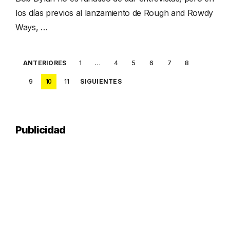
los días previos al lanzamiento de Rough and Rowdy
Ways, …
Posts
ANTERIORES
1
…
4
5
6
7
8
pagination
9
10
11
SIGUIENTES
Publicidad