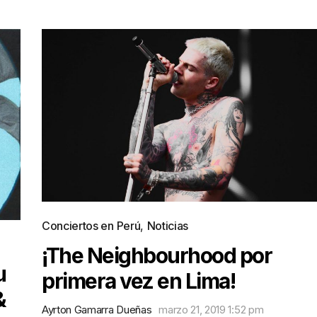
Conciertos en Perú
,
Noticias
¡The Neighbourhood por
u
primera vez en Lima!
&
Ayrton Gamarra Dueñas
marzo 21, 2019 1:52 pm