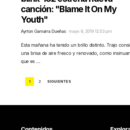
canción: "Blame It On My
Youth"
Ayrton Gamarra Dueñas
mayo 8, 2019 12:53 pm
Esta mañana ha tenido un brillo distinto. Trajo cons
una brisa de aire fresco y renovado, como insinua
que es …
Posts
1
2
SIGUIENTES
pagination
Contenidos
Explor