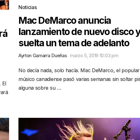
Noticias
Mac DeMarco anuncia
lanzamiento de nuevo disco 
rá
suelta un tema de adelanto
Ayrton Gamarra Dueñas
marzo 5, 2019 10:03 pm
No decía nada, solo hacía. Mac DeMarco, el popular
músico canadiense pasó varias semanas sin soltar pi
 El
alguna sobre su …
vará