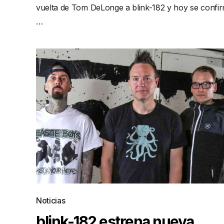
vuelta de Tom DeLonge a blink-182 y hoy se confi
…
Noticias
blink-182 estrena nueva