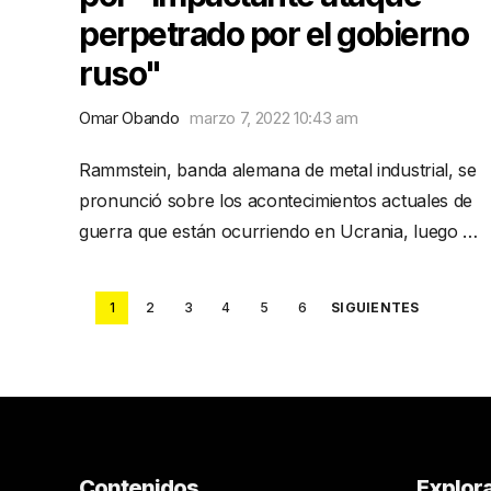
perpetrado por el gobierno
ruso"
Omar Obando
marzo 7, 2022 10:43 am
Rammstein, banda alemana de metal industrial, se
pronunció sobre los acontecimientos actuales de
guerra que están ocurriendo en Ucrania, luego …
Posts
1
2
3
4
5
6
SIGUIENTES
pagination
Contenidos
Explor