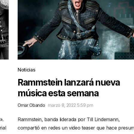
Noticias
Rammstein lanzará nueva
música esta semana
Omar Obando
marzo 8, 2022 5:59 pm
».
Rammstein, banda liderada por Till Lindemann,
ial
compartió en redes un video teaser que hace presum