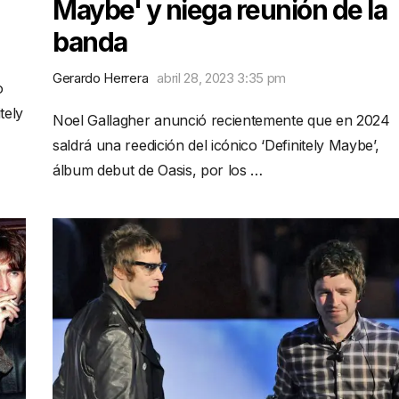
Maybe' y niega reunión de la
banda
Gerardo Herrera
abril 28, 2023 3:35 pm
o
tely
Noel Gallagher anunció recientemente que en 2024
saldrá una reedición del icónico ‘Definitely Maybe’,
álbum debut de Oasis, por los …