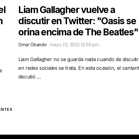
el
Liam Gallagher vuelve a
n
discutir en Twitter: "Oasis se
orina encima de The Beatles"
Omar Obando
mayo 23, 2022 12:59 pm
Liam Gallagher no se guarda nada cuando de discutir
en redes sociales se trata. En esta ocasión, el cantan
a
discutió …
ENTES