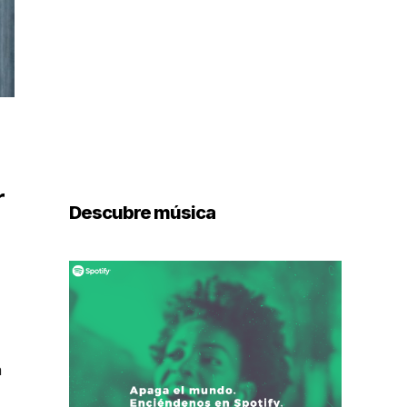
r
Descubre música
a