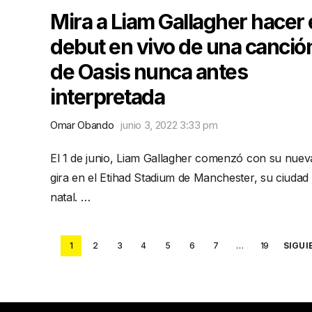
Mira a Liam Gallagher hacer 
debut en vivo de una canció
de Oasis nunca antes
interpretada
Omar Obando
junio 3, 2022 3:33 pm
El 1 de junio, Liam Gallagher comenzó con su nuev
gira en el Etihad Stadium de Manchester, su ciudad
natal. …
Posts
1
2
3
4
5
6
7
…
19
SIGUI
pagination