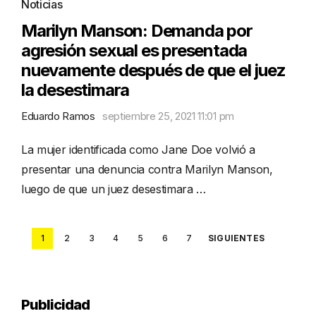
Noticias
Marilyn Manson: Demanda por
agresión sexual es presentada
nuevamente después de que el juez
la desestimara
Eduardo Ramos
septiembre 25, 2021 11:01 pm
La mujer identificada como Jane Doe volvió a
presentar una denuncia contra Marilyn Manson,
luego de que un juez desestimara …
Posts
1
2
3
4
5
6
7
SIGUIENTES
pagination
Publicidad