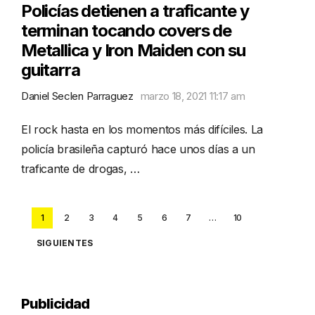
Policías detienen a traficante y
terminan tocando covers de
Metallica y Iron Maiden con su
guitarra
Daniel Seclen Parraguez
marzo 18, 2021 11:17 am
El rock hasta en los momentos más difíciles. La
policía brasileña capturó hace unos días a un
traficante de drogas, …
Posts
1
2
3
4
5
6
7
…
10
pagination
SIGUIENTES
Publicidad