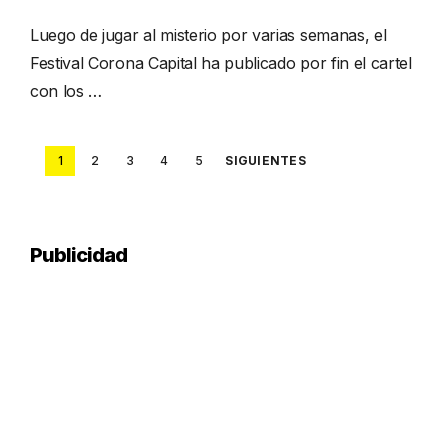
Luego de jugar al misterio por varias semanas, el
Festival Corona Capital ha publicado por fin el cartel
con los …
Posts
1
2
3
4
5
SIGUIENTES
pagination
Publicidad