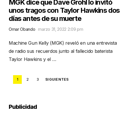
MGK dice que Dave Grohl lo invitó
unos tragos con Taylor Hawkins dos
días antes de su muerte
Omar Obando
marzo 31, 2022 2:09 pm
Machine Gun Kelly (MGK) reveló en una entrevista
de radio sus recuerdos junto al fallecido baterista
Taylor Hawkins y el …
Posts
1
2
3
SIGUIENTES
pagination
Publicidad