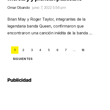
Omar Obando
junio 7, 2022 5:56 pm
Brian May y Roger Taylor, integrantes de la
legendaria banda Queen, confirmaron que
encontraron una canción inédita de la banda …
Posts
1
2
3
4
5
6
7
…
18
pagination
SIGUIENTES
Publicidad