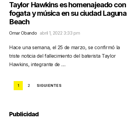
Taylor Hawkins es homenajeado con
fogata y música en su ciudad Laguna
Beach
Omar Obando
abril 1, 2022 3:33 pm
Hace una semana, el 25 de marzo, se confirmó la
triste noticia del fallecimiento del baterista Taylor
Hawkins, integrante de …
Posts
1
2
SIGUIENTES
pagination
Publicidad