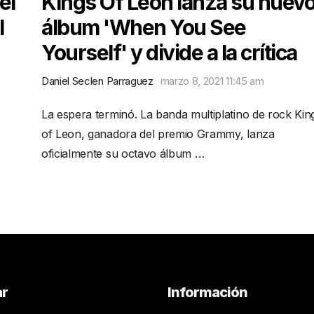
el
Kings Of Leon lanza su nuev
l
álbum 'When You See
Yourself' y divide a la crítica
Daniel Seclen Parraguez
marzo 8, 2021 11:45 am
La espera terminó. La banda multiplatino de rock Kin
of Leon, ganadora del premio Grammy, lanza
oficialmente su octavo álbum …
ar
Información