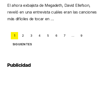
El ahora exbajista de Megadeth, David Ellefson,
reveló en una entrevista cuáles eran las canciones
más difíciles de tocar en …
Posts
1
2
3
4
5
6
7
…
9
pagination
SIGUIENTES
Publicidad