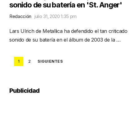
sonido de su batería en 'St. Anger'
Redacción
julio 31, 2020 1:35 pm
Lars Ulrich de Metallica ha defendido el tan criticado
sonido de su batería en el álbum de 2003 de la …
Posts
1
2
SIGUIENTES
pagination
Publicidad