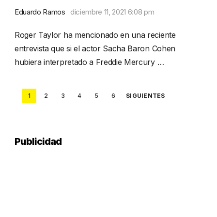
Eduardo Ramos
diciembre 11, 2021 6:08 pm
Roger Taylor ha mencionado en una reciente
entrevista que si el actor Sacha Baron Cohen
hubiera interpretado a Freddie Mercury …
Posts
1
2
3
4
5
6
SIGUIENTES
pagination
Publicidad