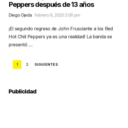
Peppers después de 13 años
Diego Ojeda
febrero 9, 2020 2:06 pm
¡El segundo regreso de John Frusciante a los Red
Hot Chili Peppers ya es una realidad! La banda se
presentó …
Posts
1
2
SIGUIENTES
pagination
Publicidad