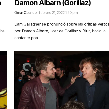
a
Damon Albarn (Gorillaz)
Omar Obando
febrero 21, 2022 1:50 pm
Liam Gallagher se pronunció sobre las críticas vertid
the
por Damon Albarn, líder de Gorillaz y Blur, hacia la
cantante pop …