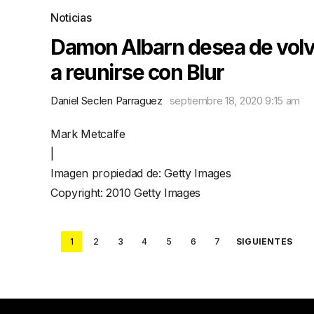
Noticias
Damon Albarn desea de volv
a reunirse con Blur
Daniel Seclen Parraguez
septiembre 18, 2020 9:15 am
Mark Metcalfe
|
Imagen propiedad de: Getty Images
Copyright: 2010 Getty Images
Posts
1
2
3
4
5
6
7
SIGUIENTES
pagination