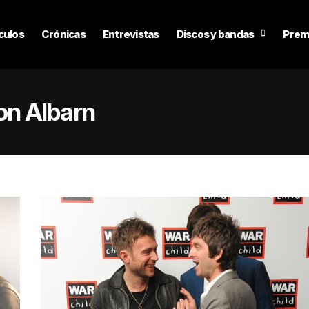
culos
Crónicas
Entrevistas
Discos y bandas
Prem
n Albarn