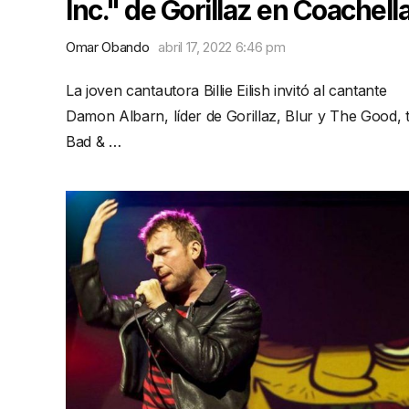
Inc." de Gorillaz en Coachell
Omar Obando
abril 17, 2022 6:46 pm
La joven cantautora Billie Eilish invitó al cantante
Damon Albarn, líder de Gorillaz, Blur y The Good, 
Bad & …