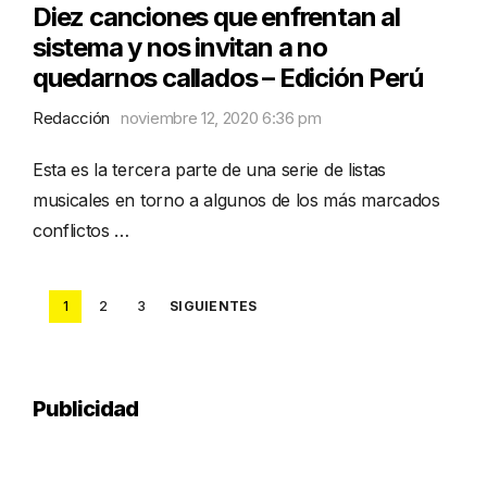
Diez canciones que enfrentan al
sistema y nos invitan a no
quedarnos callados – Edición Perú
Redacción
noviembre 12, 2020 6:36 pm
Esta es la tercera parte de una serie de listas
musicales en torno a algunos de los más marcados
conflictos …
Posts
1
2
3
SIGUIENTES
pagination
Publicidad