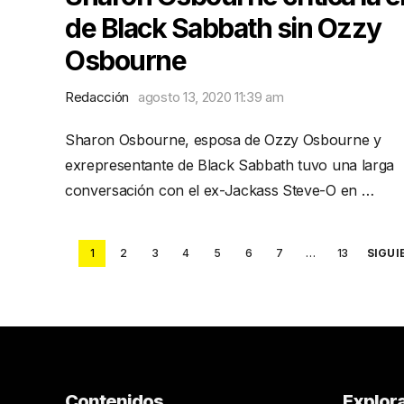
de Black Sabbath sin Ozzy
Osbourne
Redacción
agosto 13, 2020 11:39 am
Sharon Osbourne, esposa de Ozzy Osbourne y
exrepresentante de Black Sabbath tuvo una larga
conversación con el ex-Jackass Steve-O en …
Posts
1
2
3
4
5
6
7
…
13
SIGUI
pagination
Contenidos
Explor