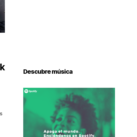
ck
Descubre música
as