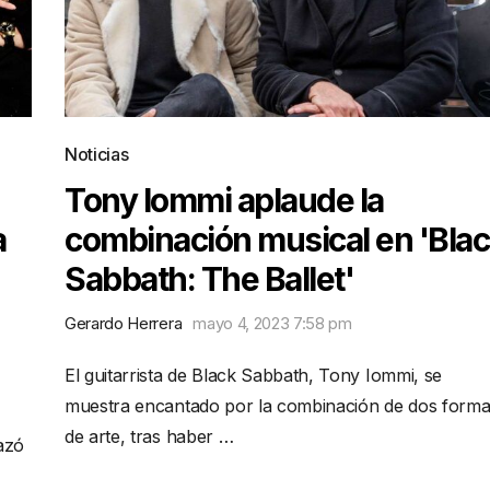
Noticias
Tony Iommi aplaude la
a
combinación musical en 'Bla
Sabbath: The Ballet'
Gerardo Herrera
mayo 4, 2023 7:58 pm
El guitarrista de Black Sabbath, Tony Iommi, se
muestra encantado por la combinación de dos form
de arte, tras haber …
azó